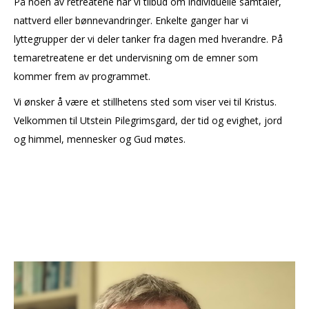
På noen av retreatene har vi tilbud om individuelle samtaler,
OM OSS
nattverd eller bønnevandringer. Enkelte ganger har vi
NYHETSBREV
lyttegrupper der vi deler tanker fra dagen med hverandre. På
temaretreatene er det undervisning om de emner som
kommer frem av programmet.
Vi ønsker å være et stillhetens sted som viser vei til Kristus.
Velkommen til Utstein Pilegrimsgard, der tid og evighet, jord
og himmel, mennesker og Gud møtes.