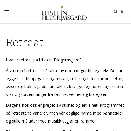
PROGRAM
Retreat
RETREAT
PILEGRIM
Hva er retreat på Utstein Pilegrimsgard?
KURS
Å være på retreat er å sette av noen dager til deg selv. Du kan
STILLE ONSDAG
legge til side oppgaver og ansvar, roller og titler, mobiltelefon,
aviser og bøker. Ja du kan faktisk bevilge deg noen dager uten
ÅNDELIG VEILEDNING
krav og forventninger fra familie, venner og kollegaer.
KELTISK ÅNDELIGHET
Dagene hos oss er preget av stillhet og enkelhet. Programmet
UTLEIE
på retreatene varierer, men vår daglige rytme med bønnetider
og stille måltider med musikk utgjør en ramme.
VILKAR