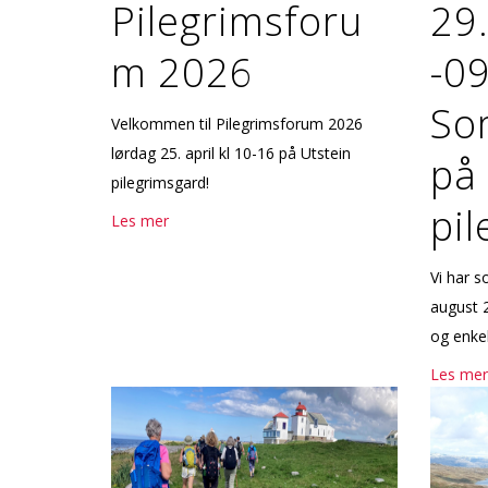
Pilegrimsforu
29
m 2026
-09
So
Velkommen til Pilegrimsforum 2026
lørdag 25. april kl 10-16 på Utstein
på 
pilegrimsgard!
pi
Les mer
Vi har s
august 
og enkel
Les mer