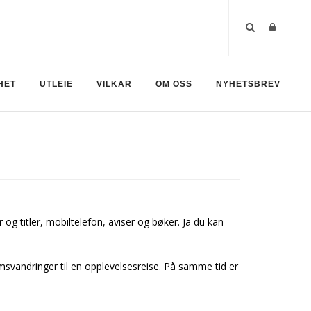
HET
UTLEIE
VILKAR
OM OSS
NYHETSBREV
 og titler, mobiltelefon, aviser og bøker. Ja du kan
rimsvandringer til en opplevelsesreise. På samme tid er