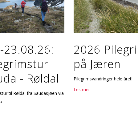
-23.08.26:
2026 Pilegr
egrimstur
på Jæren
da - Røldal
Pilegrimsvandringer hele året!
Les mer
stur til Røldal fra Saudasjøen via
lla