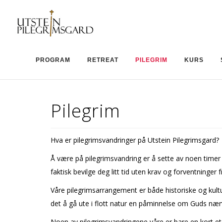
PROGRAM
RETREAT
PILEGRIM
KURS
Pilegrim
Hva er pilegrimsvandringer på Utstein Pilegrimsgard?
Å være på pilegrimsvandring er å sette av noen timer el
faktisk bevilge deg litt tid uten krav og forventninger 
Våre pilegrimsarrangement er både historiske og kulture
det å gå ute i flott natur en påminnelse om Guds næ
Noen av pilegrimsvandringene våre er bare en kort et