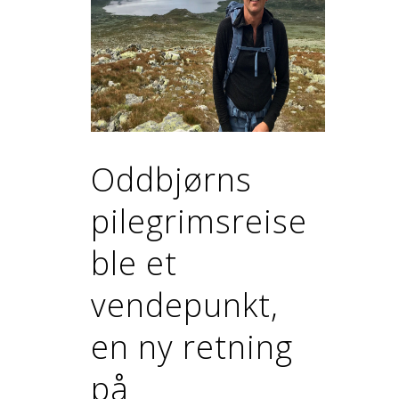
Oddbjørns
pilegrimsreise
ble et
vendepunkt,
en ny retning
på