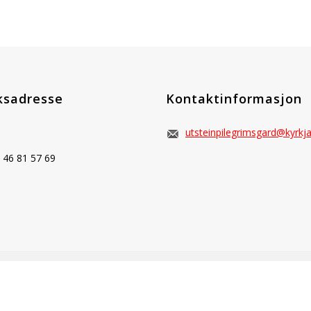
ksadresse
Kontaktinformasjon
utsteinpilegrimsgard@kyrkj
46 81 57 69
ALLE RETTIGHETER 2026 UTSTEIN PILEGRIMSGARD
:
: