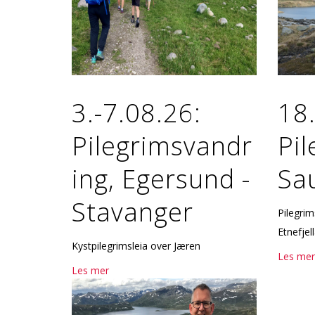
3.-7.08.26:
18.
Pilegrimsvandr
Pil
ing, Egersund -
Sau
Stavanger
Pilegrim
Etnefje
Kystpilegrimsleia over Jæren
Les mer
Les mer