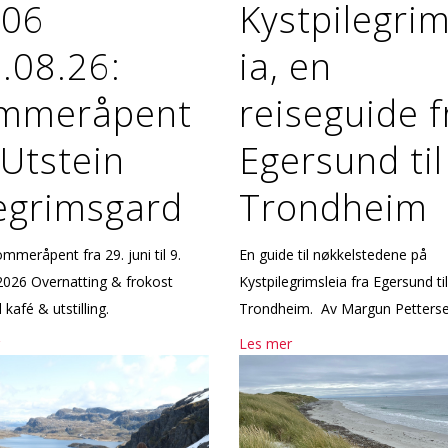
.06
Kystpilegrim
.08.26:
ia, en
mmeråpent
reiseguide f
Utstein
Egersund til
legrimsgard
Trondheim
ommeråpent fra 29. juni til 9.
En guide til nøkkelstedene på
2026 Overnatting & frokost
Kystpilegrimsleia fra Egersund til
 kafé & utstilling.
Trondheim. Av Margun Petter
Les mer