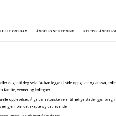
STILLE ONSDAG
ÅNDELIG VEILEDNING
KELTISK ÅNDELIG
ler dager til deg selv. Du kan legge til side oppgaver og ansvar, roller
fra familie, venner og kollegaer.
lle opplevelser. Å gå på historiske veier til hellige steder gjør pileg
rvær gjennom det skapte og det levende.
appe, andre kan gå over flere dager.